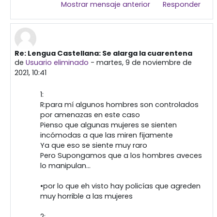
Mostrar mensaje anterior
Responder
Re: Lengua Castellana: Se alarga la cuarentena
En respuesta a Primera publicación
de
Usuario eliminado
-
martes, 9 de noviembre de
2021, 10:41
1:
R:para mí algunos hombres son controlados
por amenazas en este caso
Pienso que algunas mujeres se sienten
incómodas a que las miren fijamente
Ya que eso se siente muy raro
Pero Supongamos que a los hombres aveces
lo manipulan...
•por lo que eh visto hay policías que agreden
muy horrible a las mujeres
2: