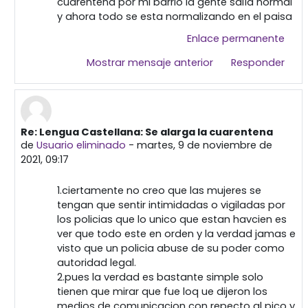
cuarentena por mi barrio la gente salía normal
y ahora todo se esta normalizando en el paisa
Enlace permanente
Mostrar mensaje anterior
Responder
Re: Lengua Castellana: Se alarga la cuarentena
En respuesta a Primera publicación
de
Usuario eliminado
-
martes, 9 de noviembre de
2021, 09:17
1.ciertamente no creo que las mujeres se
tengan que sentir intimidadas o vigiladas por
los policias que lo unico que estan havcien es
ver que todo este en orden y la verdad jamas e
visto que un policia abuse de su poder como
autoridad legal.
2.pues la verdad es bastante simple solo
tienen que mirar que fue loq ue dijeron los
medios de comunicacion con repecto al pico y