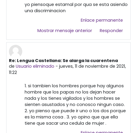
yo piensoque estamal por qua se esta asiendo
una discriminacion
Enlace permanente
Mostrar mensaje anterior
Responder
Re: Lengua Castellana: Se alarga la cuarentena
En respuesta a Primera publicación
de
Usuario eliminado
-
jueves, 11 de noviembre de 2021,
11:22
1. si tambien los hombres porque hay algunos
hombre que los papas no los dejan hacer
nada y los tienes vigilados y los hombres se
sienten asustados y no conosco ningun caso.
2. yo pienso que puede ir uno o los dos porque
es la misma cosa . 3. yo opino que que ella
tiene que sacar una cedula de mujer .
Enlace permanente