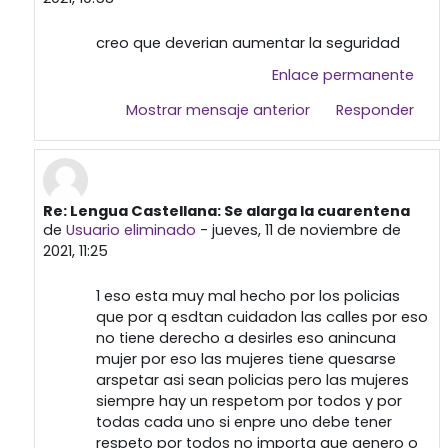
creo que deverian aumentar la seguridad
Enlace permanente
Mostrar mensaje anterior
Responder
Re: Lengua Castellana: Se alarga la cuarentena
En respuesta a Usuario eliminado
de
Usuario eliminado
-
jueves, 11 de noviembre de
2021, 11:25
1 eso esta muy mal hecho por los policias
que por q esdtan cuidadon las calles por eso
no tiene derecho a desirles eso anincuna
mujer por eso las mujeres tiene quesarse
arspetar asi sean policias pero las mujeres
siempre hay un respetom por todos y por
todas cada uno si enpre uno debe tener
respeto por todos no importa que genero o