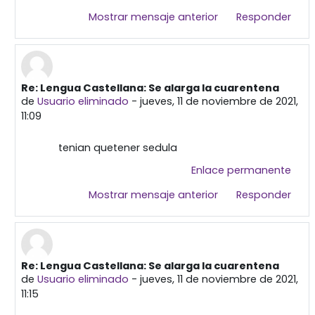
Mostrar mensaje anterior
Responder
Re: Lengua Castellana: Se alarga la cuarentena
En respuesta a Primera publicación
de
Usuario eliminado
-
jueves, 11 de noviembre de 2021,
11:09
tenian quetener sedula
Enlace permanente
Mostrar mensaje anterior
Responder
Re: Lengua Castellana: Se alarga la cuarentena
En respuesta a Primera publicación
de
Usuario eliminado
-
jueves, 11 de noviembre de 2021,
11:15