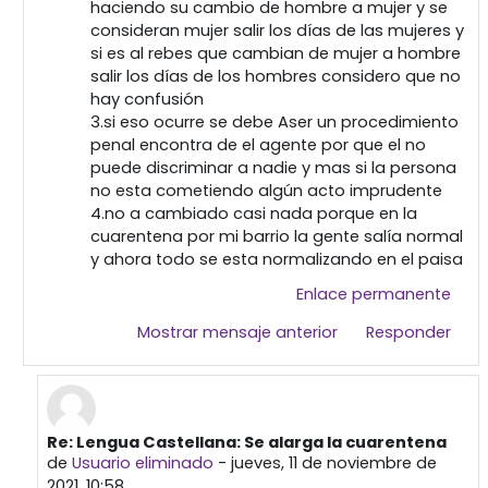
haciendo su cambio de hombre a mujer y se
consideran mujer salir los días de las mujeres y
si es al rebes que cambian de mujer a hombre
salir los días de los hombres considero que no
hay confusión
3.si eso ocurre se debe Aser un procedimiento
penal encontra de el agente por que el no
puede discriminar a nadie y mas si la persona
no esta cometiendo algún acto imprudente
4.no a cambiado casi nada porque en la
cuarentena por mi barrio la gente salía normal
y ahora todo se esta normalizando en el paisa
Enlace permanente
Mostrar mensaje anterior
Responder
Re: Lengua Castellana: Se alarga la cuarentena
En respuesta a Usuario eliminado
de
Usuario eliminado
-
jueves, 11 de noviembre de
2021, 10:58