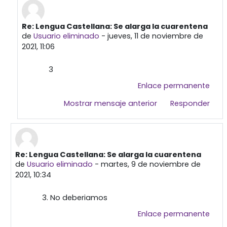
Re: Lengua Castellana: Se alarga la cuarentena
En respuesta a Usuario eliminado
de
Usuario eliminado
-
jueves, 11 de noviembre de
2021, 11:06
3
Enlace permanente
Mostrar mensaje anterior
Responder
Re: Lengua Castellana: Se alarga la cuarentena
En respuesta a Primera publicación
de
Usuario eliminado
-
martes, 9 de noviembre de
2021, 10:34
3. No deberiamos
Enlace permanente