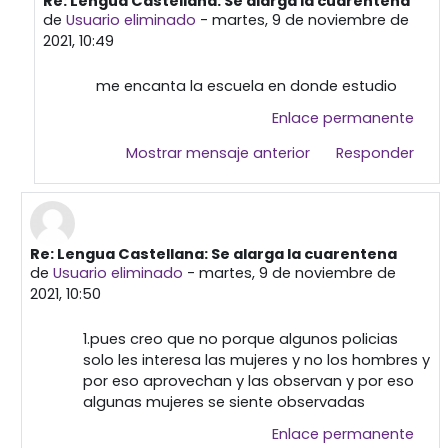
Re: Lengua Castellana: Se alarga la cuarentena
En respuesta a Usuario eliminado
de
Usuario eliminado
-
martes, 9 de noviembre de
2021, 10:49
me encanta la escuela en donde estudio
Enlace permanente
Mostrar mensaje anterior
Responder
Re: Lengua Castellana: Se alarga la cuarentena
En respuesta a Primera publicación
de
Usuario eliminado
-
martes, 9 de noviembre de
2021, 10:50
1.pues creo que no porque algunos policias
solo les interesa las mujeres y no los hombres y
por eso aprovechan y las observan y por eso
algunas mujeres se siente observadas
Enlace permanente