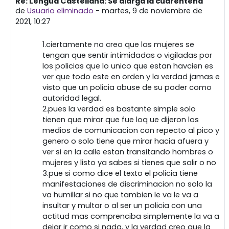
Re: Lengua Castellana: Se alarga la cuarentena
En respuesta a Primera publicación
de
Usuario eliminado
-
martes, 9 de noviembre de
2021, 10:27
1.ciertamente no creo que las mujeres se
tengan que sentir intimidadas o vigiladas por
los policias que lo unico que estan havcien es
ver que todo este en orden y la verdad jamas e
visto que un policia abuse de su poder como
autoridad legal.
2.pues la verdad es bastante simple solo
tienen que mirar que fue loq ue dijeron los
medios de comunicacion con repecto al pico y
genero o solo tiene que mirar hacia afuera y
ver si en la calle estan transitando hombres o
mujeres y listo ya sabes si tienes que salir o no
3.pue si como dice el texto el policia tiene
manifestaciones de discriminacion no solo la
va humillar si no que tambien le va le va a
insultar y multar o al ser un policia con una
actitud mas comprenciba simplemente la va a
dejar ir como si nada, y la verdad creo que la