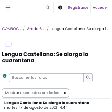
Salta al contenido principal
Registrarse
Acceder
Selector de búsqueda de entrada
Panel lateral
COMBOCARTE
Grado 6° a 9°
Lengua Castellana: Se alarga la cuarentena
Lengua Castellana: Se
alarga la
cuarentena
Requisitos de finalización
Buscar en los foros
Buscar en los
Mostrar modo
Lengua Castellana: Se alarga la cuarentena
Número de respuestas: 29
martes, 17 de agosto de 2021, 14:44