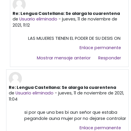
Re: Lengua Castellana: Se alarga la cuarentena
En respuesta a Usuario eliminado
de
Usuario eliminado
-
jueves, 11 de noviembre de
2021, 11:12
LAS MUJERES TIENEN EL PODER DE SU DESIS ON
Enlace permanente
Mostrar mensaje anterior
Responder
Re: Lengua Castellana: Se alarga la cuarentena
En respuesta a Primera publicación
de
Usuario eliminado
-
jueves, 11 de noviembre de 2021,
11:04
si por que una bes bi aun señor que estaba
pegandole auna mujer por no dejarse controlar
Enlace permanente