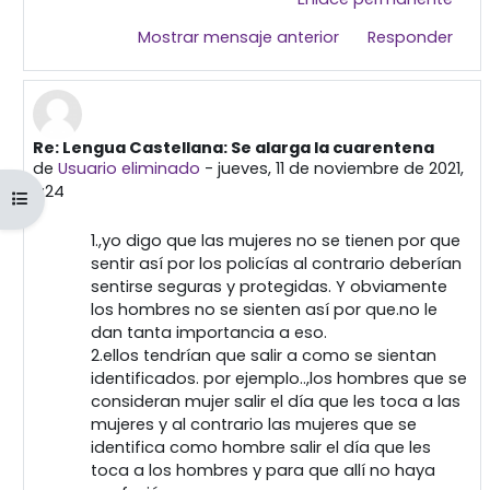
Mostrar mensaje anterior
Responder
Re: Lengua Castellana: Se alarga la cuarentena
En respuesta a Primera publicación
de
Usuario eliminado
-
jueves, 11 de noviembre de 2021,
11:24
Abrir índice del curso
1.,yo digo que las mujeres no se tienen por que
sentir así por los policías al contrario deberían
sentirse seguras y protegidas. Y obviamente
los hombres no se sienten así por que.no le
dan tanta importancia a eso.
2.ellos tendrían que salir a como se sientan
identificados. por ejemplo..,los hombres que se
consideran mujer salir el día que les toca a las
mujeres y al contrario las mujeres que se
identifica como hombre salir el día que les
toca a los hombres y para que allí no haya