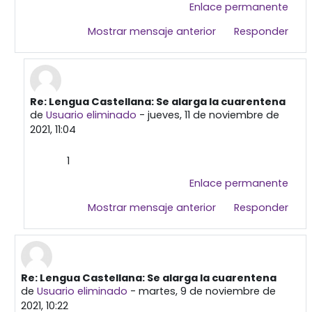
Enlace permanente
Mostrar mensaje anterior
Responder
Re: Lengua Castellana: Se alarga la cuarentena
En respuesta a Usuario eliminado
de
Usuario eliminado
-
jueves, 11 de noviembre de
2021, 11:04
1
Enlace permanente
Mostrar mensaje anterior
Responder
Re: Lengua Castellana: Se alarga la cuarentena
En respuesta a Primera publicación
de
Usuario eliminado
-
martes, 9 de noviembre de
2021, 10:22