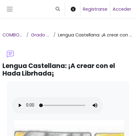
Salta al contenido principal
Registrarse
Acceder
Selector de búsqueda de entrada
Panel lateral
COMBOCARTE
Grado 6° a 9°
Lengua Castellana: ¡A crear con el Hada Librhada¡
Lengua Castellana: ¡A crear
con el
Hada Librhada¡
Requisitos de finalización